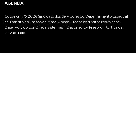
AGENDA
Copyright © 2026 Sindicato dos Servidores do Departamento Estadual
de Trânsito do Estado de Mato Grosso - Todos os direitos reservados.
Desenvolvido por
Direta Sistemas |
Designed by Freepik I
Política de
Privacidade