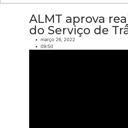
ALMT aprova reaj
do Serviço de Tr
março 26, 2022
09:50