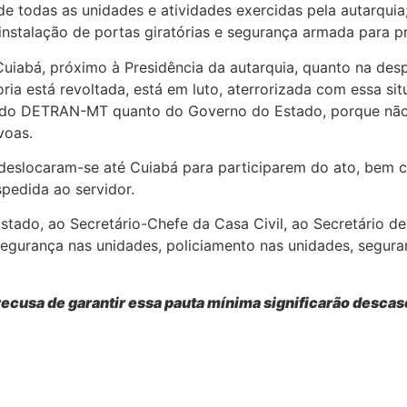
e todas as unidades e atividades exercidas pela autarquia;
a instalação de portas giratórias e segurança armada para 
 Cuiabá, próximo à Presidência da autarquia, quanto na de
ria está revoltada, está em luto, aterrorizada com essa s
o do DETRAN-MT quanto do Governo do Estado, porque não
voas.
deslocaram-se até Cuiabá para participarem do ato, bem c
pedida ao servidor.
ado, ao Secretário-Chefe da Casa Civil, ao Secretário de
gurança nas unidades, policiamento nas unidades, segura
ecusa de garantir essa pauta mínima significarão descaso