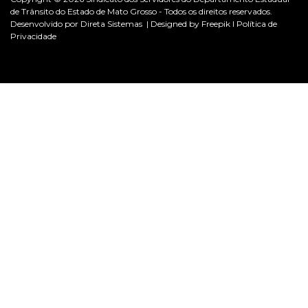
de Trânsito do Estado de Mato Grosso - Todos os direitos reservados.
Desenvolvido por
Direta Sistemas |
Designed by Freepik I
Política de
Privacidade