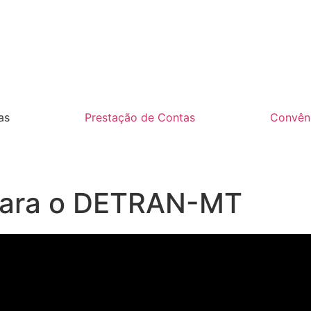
as
Prestação de Contas
Convên
 para o DETRAN-MT