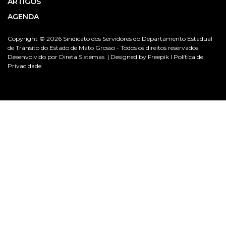
ARTIGOS
AGENDA
Copyright © 2026 Sindicato dos Servidores do Departamento Estadual
de Trânsito do Estado de Mato Grosso - Todos os direitos reservados.
Desenvolvido por
Direta Sistemas |
Designed by Freepik I
Política de
Privacidade